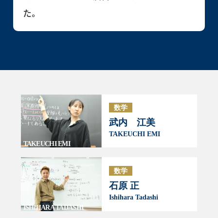
た。
数学
武内 江美
TAKEUCHI EMI
TAKEUCHI EMI
数学
石原 正
Ishihara Tadashi
ISHIHARA TADASHI