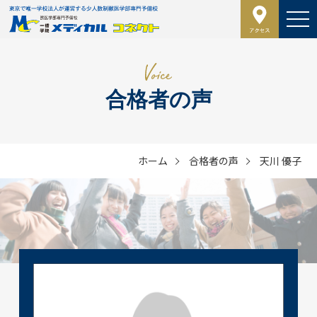
合格者の声
ホーム
合格者の声
天川 優子