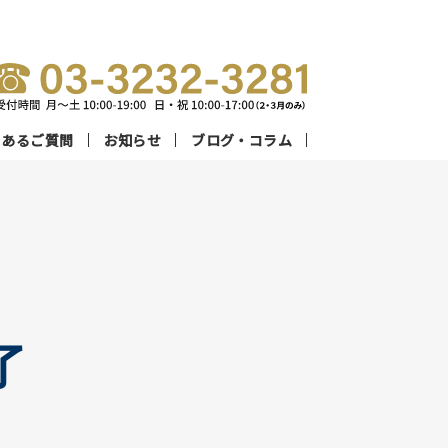
くあるご質問
お知らせ
ブログ・コラム
了
流プロ講師陣
別指導コース
数字で見る
オンラインコース
設案内
メディカルコネクト