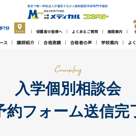
歩7分
保護者の皆様へ
よくあるご質問
施設案内
ース
講師紹介
合格実績
合格者の声
学校案内
よ
入学個別相談会
予約フォーム送信完
一
個
授業の特長
高校生コース
よくあるご質問
プロ担任制度
高卒生コース
保護者の皆様へ
施